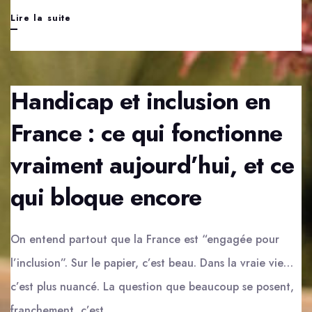
Production
Lire la suite
d’énergie
verte
:
Handicap et inclusion en
comment
France : ce qui fonctionne
fonctionne
vraiment aujourd’hui, et ce
le
modèle
qui bloque encore
français
aujourd’hui
On entend partout que la France est “engagée pour
l’inclusion”. Sur le papier, c’est beau. Dans la vraie vie…
c’est plus nuancé. La question que beaucoup se posent,
franchement, c’est