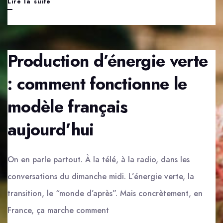
Labels
Lire la suite
alimentaires
:
comment
Production d’énergie verte
s’y
: comment fonctionne le
retrouver
modèle français
entre
bio,
aujourd’hui
naturel,
équitable
On en parle partout. À la télé, à la radio, dans les
et
conversations du dimanche midi. L’énergie verte, la
durable
transition, le “monde d’après”. Mais concrètement, en
France, ça marche comment